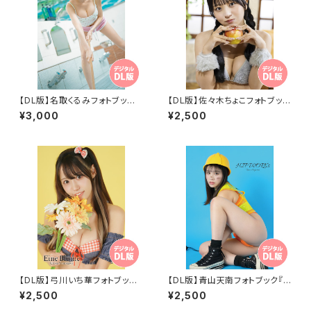
【DL版】名取くるみフォトブック
【DL版】佐々木ちょこフォトブック
『OfuroHolic』
『ちょこどうぶつえん』
¥3,000
¥2,500
【DL版】弓川いち華フォトブック
【DL版】青山天南フォトブック『H
『Eine Blume』
IP WORKs』
¥2,500
¥2,500