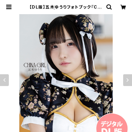
【DL版】五木ゆうりフォトブック『CHI
NA GIRL』 | GDL Entertainmen
t official