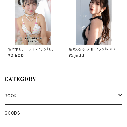
佐々木ちょこ フォトブック『ちょこ
名取くるみ フォトブック『PRIS
つめあわせ』通常版
M』
¥2,500
¥2,500
CATEGORY
BOOK
名取くるみ
GOODS