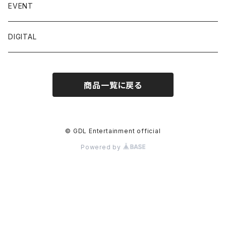
佐々木ちょこ
EVENT
篠宮なほ
DIGITAL
三橋くん
商品一覧に戻る
佐野なぎさ
五木ゆうり
© GDL Entertainment official
Powered by
青山天南
藤白ちらり
宇佐美なお