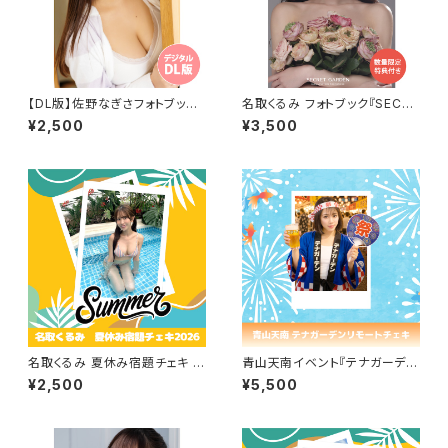
【DL版】佐野なぎさフォトブック
名取くるみ フォトブック『SECRE
『CHAR LIFE』
T GARDEN』サイン宛名特典付
¥2,500
¥3,500
き
名取くるみ 夏休み宿題チェキ 2
青山天南イベント『テナガーデ
026
ン』リモートチェキセット
¥2,500
¥5,500