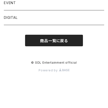
佐々木ちょこ
EVENT
篠宮なほ
DIGITAL
三橋くん
商品一覧に戻る
佐野なぎさ
五木ゆうり
© GDL Entertainment official
Powered by
青山天南
藤白ちらり
宇佐美なお