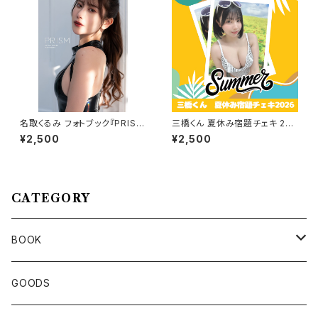
名取くるみ フォトブック『PRIS
三橋くん 夏休み宿題チェキ 202
M』
6
¥2,500
¥2,500
CATEGORY
BOOK
名取くるみ
GOODS