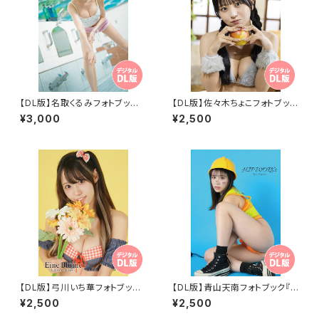
【DL版】名取くるみフォトブック
【DL版】佐々木ちょこフォトブック
『OfuroHolic』
『ちょこどうぶつえん』
¥3,000
¥2,500
【DL版】弓川いち華フォトブック
【DL版】青山天南フォトブック『H
『Eine Blume』
IP WORKs』
¥2,500
¥2,500