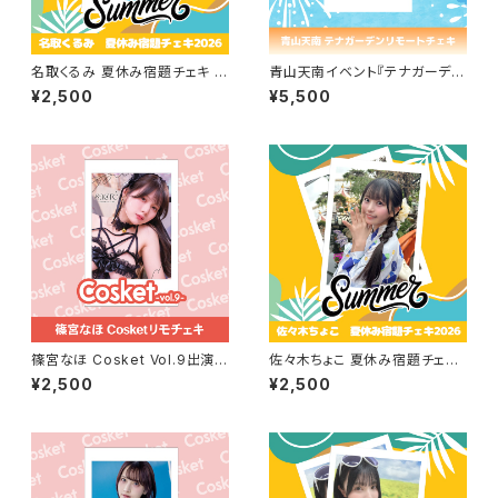
名取くるみ 夏休み宿題チェキ 2
青山天南イベント『テナガーデ
026
ン』リモートチェキセット
¥2,500
¥5,500
篠宮なほ Cosket Vol.9出演記
佐々木ちょこ 夏休み宿題チェキ
念リモチェキ
2026
¥2,500
¥2,500