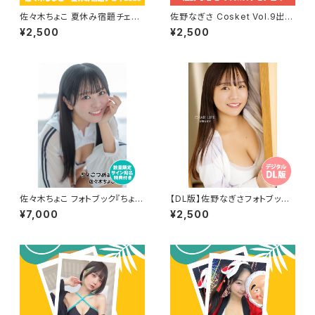
佐々木ちょこ 夏休み宿題チェキ
佐野なぎさ Cosket Vol.9出演
2026
記念リモチェキ
¥2,500
¥2,500
佐々木ちょこ フォトブック『ちょこ
【DL版】佐野なぎさフォトブック
つめあわせ』サイン宛名特典付
『CHAR LIFE』
¥7,000
¥2,500
き