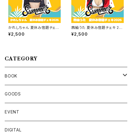
かれしちゃん 夏休み宿題チェキ
茜紬うた 夏休み宿題チェキ 20
2026
26
¥2,500
¥2,500
CATEGORY
BOOK
名取くるみ
GOODS
佐々木ちょこ
EVENT
篠宮なほ
DIGITAL