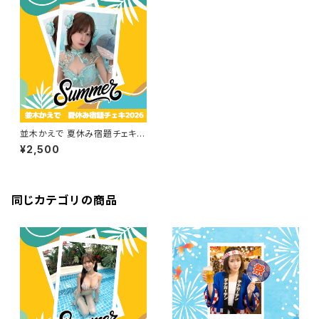
並木かえで 夏休み宿題チェキ 2
026
¥2,500
同じカテゴリの商品