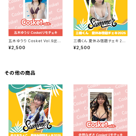
五木ゆうり Cosket Vol.9出演
三橋くん 夏休み宿題チェキ 202
記念リモチェキ
6
¥2,500
¥2,500
その他の商品