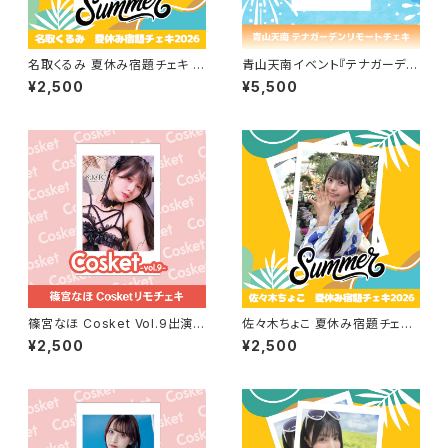
名取くるみ 夏休み宿題チェキ 2
青山天南イベント『テナガーデ
026
ン』リモートチェキセット
¥2,500
¥5,500
篠宮なほ Cosket Vol.9出演記
佐々木ちょこ 夏休み宿題チェキ
念リモチェキ
2026
¥2,500
¥2,500