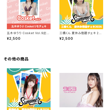
五木ゆうり Cosket Vol.9出演
三橋くん 夏休み宿題チェキ 202
記念リモチェキ
6
¥2,500
¥2,500
その他の商品