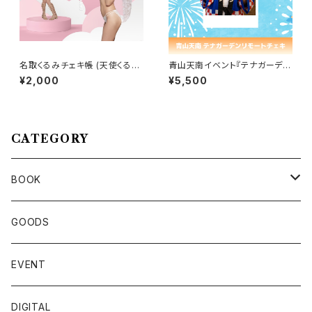
名取くるみチェキ帳 (天使くるみ
青山天南イベント『テナガーデ
んver)
ン』リモートチェキセット
¥2,000
¥5,500
CATEGORY
BOOK
名取くるみ
GOODS
佐々木ちょこ
EVENT
篠宮なほ
DIGITAL