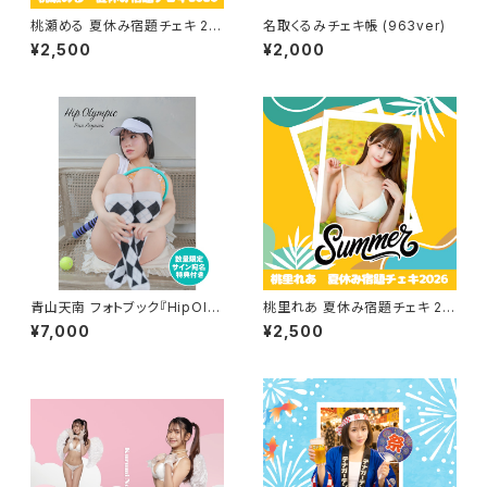
桃瀬める 夏休み宿題チェキ 20
名取くるみチェキ帳 (963ver)
26
¥2,500
¥2,000
青山天南 フォトブック『HipOly
桃里れあ 夏休み宿題チェキ 20
mpic』サイン宛名特典付き
26
¥7,000
¥2,500