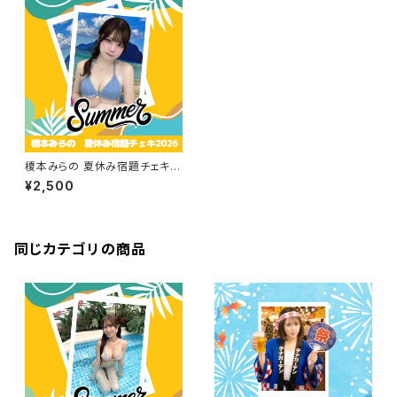
榎本みらの 夏休み宿題チェキ 2
026
¥2,500
同じカテゴリの商品