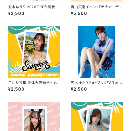
五木ゆうり 2026TRE台湾出演
青山天南イベント『テナガーデ
記念リモチェキ
ン』リモートチェキセット
¥2,500
¥5,500
弓川いち華 夏休み宿題チェキ 2
五木ゆうりフォトブック『After S
026
chool』
¥2,500
¥2,500