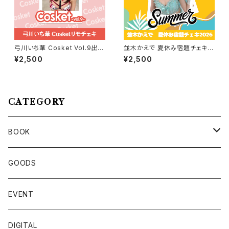
弓川いち華 Cosket Vol.9出演
並木かえで 夏休み宿題チェキ 2
記念リモチェキ
026
¥2,500
¥2,500
CATEGORY
BOOK
名取くるみ
GOODS
佐々木ちょこ
EVENT
篠宮なほ
DIGITAL