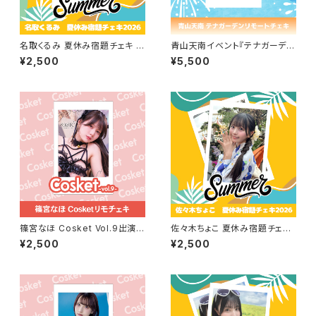
名取くるみ 夏休み宿題チェキ 2
青山天南イベント『テナガーデ
026
ン』リモートチェキセット
¥2,500
¥5,500
篠宮なほ Cosket Vol.9出演記
佐々木ちょこ 夏休み宿題チェキ
念リモチェキ
2026
¥2,500
¥2,500