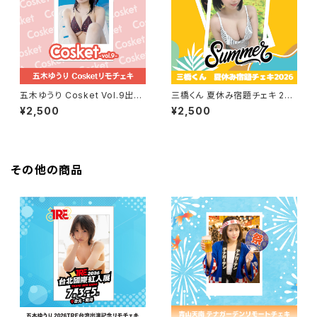
五木ゆうり Cosket Vol.9出演
三橋くん 夏休み宿題チェキ 202
記念リモチェキ
6
¥2,500
¥2,500
その他の商品