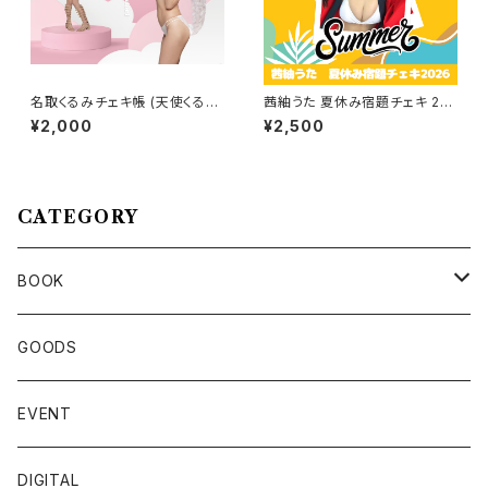
名取くるみチェキ帳 (天使くるみ
茜紬うた 夏休み宿題チェキ 20
んver)
26
¥2,000
¥2,500
CATEGORY
BOOK
名取くるみ
GOODS
佐々木ちょこ
EVENT
篠宮なほ
DIGITAL