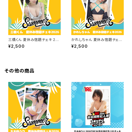
三橋くん 夏休み宿題チェキ 202
かれしちゃん 夏休み宿題チェキ
6
2026
¥2,500
¥2,500
その他の商品