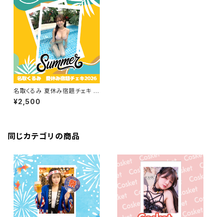
名取くるみ 夏休み宿題チェキ 2
026
¥2,500
同じカテゴリの商品