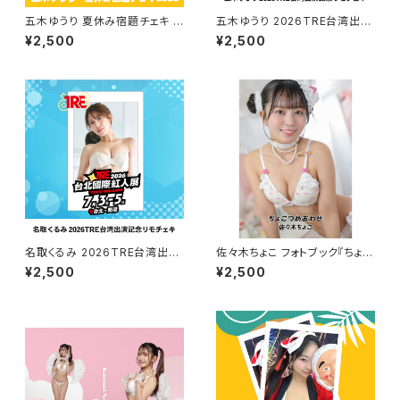
五木ゆうり 夏休み宿題チェキ 2
五木ゆうり 2026TRE台湾出演
026
記念リモチェキ
¥2,500
¥2,500
名取くるみ 2026TRE台湾出演
佐々木ちょこ フォトブック『ちょこ
記念リモチェキ
つめあわせ』通常版
¥2,500
¥2,500