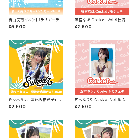
青山天南イベント『テナガーデ
篠宮なほ Cosket Vol.9出演記
ン』リモートチェキセット
念リモチェキ
¥5,500
¥2,500
佐々木ちょこ 夏休み宿題チェキ
五木ゆうり Cosket Vol.9出演
2026
記念リモチェキ
¥2,500
¥2,500